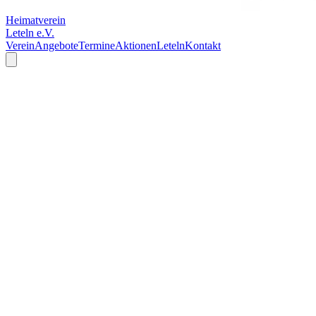
Heimatverein
Leteln e.V.
Verein
Angebote
Termine
Aktionen
Leteln
Kontakt