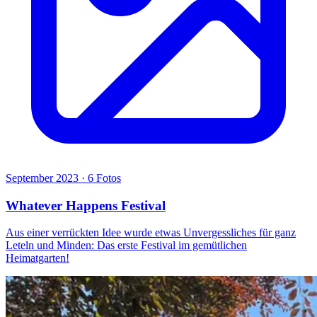
September 2023 · 6 Fotos
Whatever Happens Festival
Aus einer verrückten Idee wurde etwas Unvergessliches für ganz
Leteln und Minden: Das erste Festival im gemütlichen
Heimatgarten!