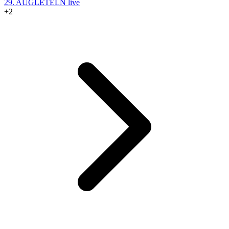
29. AUG
LETELN live
+2