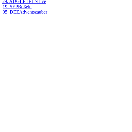
29. AUG
LETELN live
19. SEP
Boßeln
05. DEZ
Adventszauber