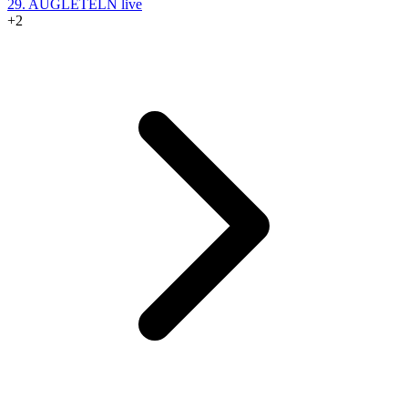
29. AUG
LETELN live
+2