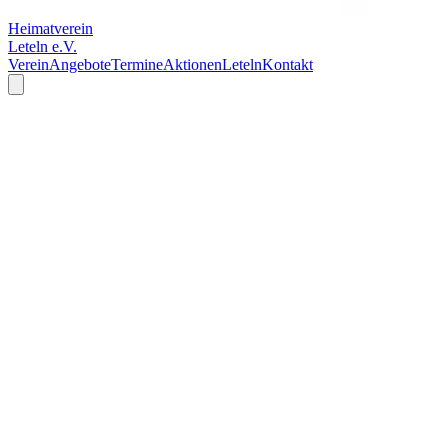
Heimatverein
Leteln e.V.
Verein
Angebote
Termine
Aktionen
Leteln
Kontakt