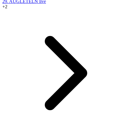
29. AUG
LETELN live
+2