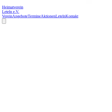
Heimatverein
Leteln e.V.
Verein
Angebote
Termine
Aktionen
Leteln
Kontakt