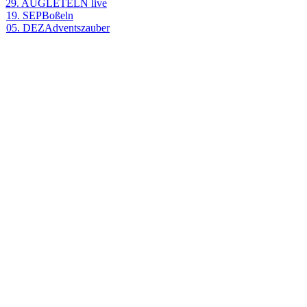
29. AUG
LETELN live
19. SEP
Boßeln
05. DEZ
Adventszauber